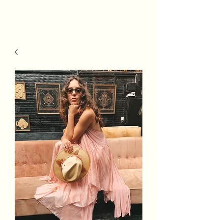
MSh Life
Style