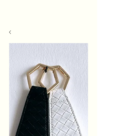
MSh Life
Style