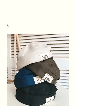
MSh Life
Style