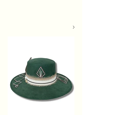
MSh Life
Style