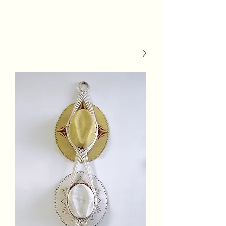
MSh Life
Style